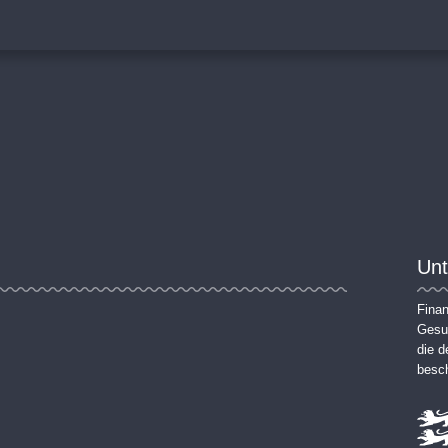
Unt
Finan
Gesun
die 
besch