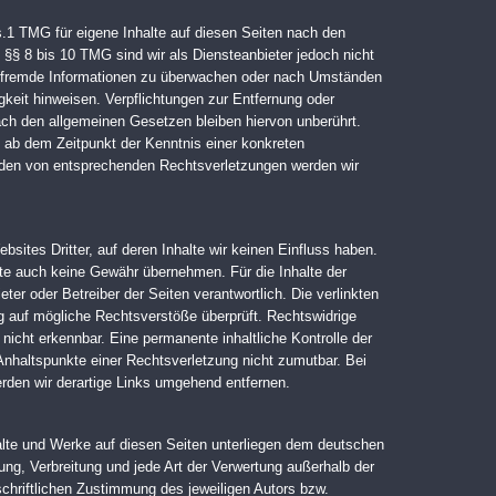
s.1 TMG für eigene Inhalte auf diesen Seiten nach den
§§ 8 bis 10 TMG sind wir als Diensteanbieter jedoch nicht
rte fremde Informationen zu überwachen oder nach Umständen
igkeit hinweisen. Verpflichtungen zur Entfernung oder
ch den allgemeinen Gesetzen bleiben hiervon unberührt.
t ab dem Zeitpunkt der Kenntnis einer konkreten
den von entsprechenden Rechtsverletzungen werden wir
sites Dritter, auf deren Inhalte wir keinen Einfluss haben.
lte auch keine Gewähr übernehmen. Für die Inhalte der
ieter oder Betreiber der Seiten verantwortlich. Die verlinkten
g auf mögliche Rechtsverstöße überprüft. Rechtswidrige
nicht erkennbar. Eine permanente inhaltliche Kontrolle der
 Anhaltspunkte einer Rechtsverletzung nicht zumutbar. Bei
den wir derartige Links umgehend entfernen.
nhalte und Werke auf diesen Seiten unterliegen dem deutschen
tung, Verbreitung und jede Art der Verwertung außerhalb der
chriftlichen Zustimmung des jeweiligen Autors bzw.